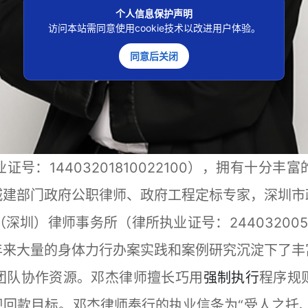
个人信息保护声明
访问本站需同意使用cookie技术以改进用户体验。
同意后关闭
证号：14403201810022100），拥有十
城建部门政府公职律师、政府工程定标专家，深圳市
圳）律师事务所（律所执业证号：2440320051
年来大量的身体力行办案实践和案例研究沉淀下了丰
团队协作资源。邓杰律师擅长巧用
强制执行
程序规
回款目标。邓杰律师奉行的执业信条为“受人之托