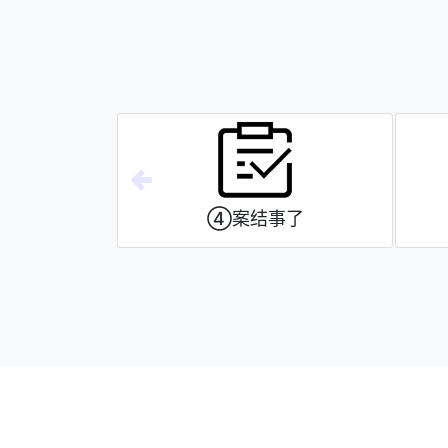
了解
④案结事了