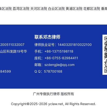
珠区法院
荔湾区法院
天河区法院
白云区法院
黄浦区法院
花都区法院
番
联系邓杰律师
00511032007
律师执业证号：14403201810022100
山区科发路19号华
手机：+86-13715198118
座机：+86-0755-82984411
邮箱：
szdengjie@qq.com
84599
Q Q：578700168
广州专做执行律师 版权所有
Copyright©2025-
2026 yclaw.net, All Rights Reserved.