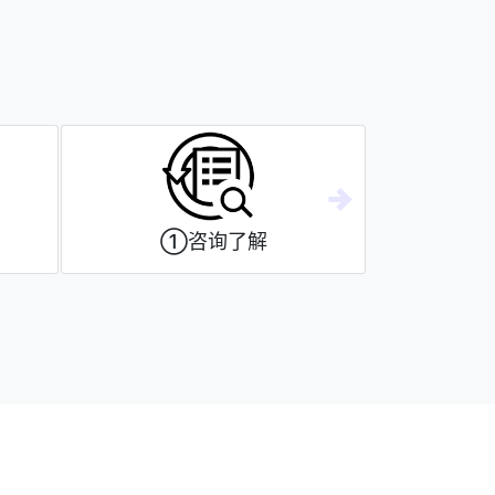
①咨询了解
④