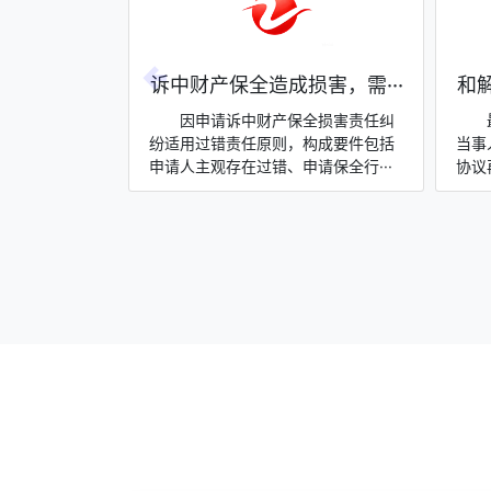
？当心···
诉中财产保全造成损害，需···
和解
他人对申请执
因申请诉中财产保全损害责任纠
行程序中主张
纷适用过错责任原则，构成要件包括
当事
不抵债且···
申请人主观存在过错、申请保全行···
协议