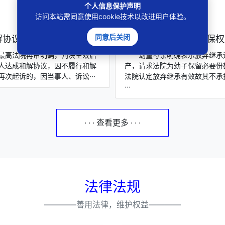
个人信息保护声明
访问本站需同意使用cookie技术以改进用户体验。
同意后关闭
协议不履行再次起诉算···
母亲放弃继承为幼子保权益
最高法院再审明确，判决生效后
幼童母亲明确表示放弃继承
人达成和解协议，因不履行和解
产，请求法院为幼子保留必要份
再次起诉的，因当事人、诉讼···
法院认定放弃继承有效故其不承
···
· · · 查看更多 · · ·
法律法规
————善用法律，维护权益————