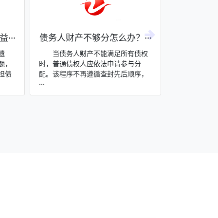
···
债务人财产不够分怎么办？···
揭秘司法拍
遗
当债务人财产不能满足所有债权
竞买人须
额，
时，普通债权人应依法申请参与分
保证金，悔拍
担债
配。该程序不再遵循查封先后顺序，
还。保证金用
···
···