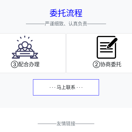
委托流程
————严谨细致、认真负责————
③配合办理
②协商委托
· · · 马上联系 · · ·
————友情链接————