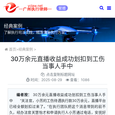
繁體
经典案例
了解执行司法实践，精准实施执行方案
首页
>
经典案例
>
​30万余元直播收益成功划扣到工伤
当事人手中
点击复制标题网址
时间：
2025-08-29
查看：1086
编者按：
30万余元直播收益成功划扣到工伤当事人手
中 “关法官，小芳的工伤待遇执行款30万余元，直播平台
已经全额划扣过来了。”在执行团队把这个消息带到的前不
久，经办法官关慧怡才和申请执行人小芳通过电话，安抚好