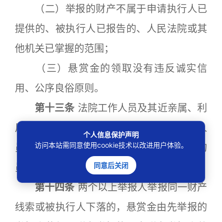
（二）举报的财产不属于申请执行人已
提供的、被执行人已报告的、人民法院或其
他机关已掌握的范围；
（三）悬赏金的领取没有违反诚实信
用、公序良俗原则。
第十三条
法院工作人员及其近亲属、利
用职务便利获取线索举报的国家机关工作人
个人信息保护声明
访问本站需同意使用cookie技术以改进用户体验。
员、申请执行人及其代理人、申请执行人的
同意后关闭
员工，不得领取悬赏金。
第十四条
两个以上举报人举报同一财产
线索或被执行人下落的，悬赏金由先举报的