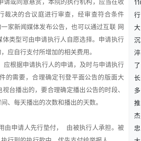
申请或同意悬赏，本院的执行机构，应当在收
1
行裁决的合议庭进行审查，经审查符合条件
行
的一家新闻媒体发布公告，也可以通过互联 网
大
媒体类型可由申请执行人自愿选择。申请执行
沉
的，应自行支付所增加的相关费用。
淬
，应根据申请执行人的申请，及时与申请执行
了
件的需要，合理确定刊登平面公告的版面大
长
电视台播出的，要合理确定播出公告的时段、
多
时间、每天播出的次数和播出的天数。
推
杰
用由申请人先行垫付， 由被执行人承担。被
忠
从执行到的执行款中，优先支付给举报人。