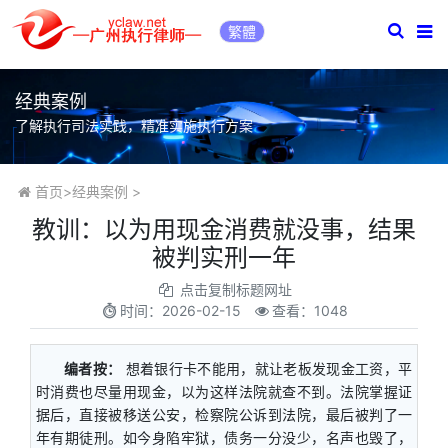
繁體
经典案例
了解执行司法实践，精准实施执行方案
首页
>
经典案例
>
教训：以为用现金消费就没事，结果
被判实刑一年
点击复制标题网址
时间：
2026-02-15
查看：1048
编者按：
想着银行卡不能用，就让老板发现金工资，平
时消费也尽量用现金，以为这样法院就查不到。法院掌握证
据后，直接被移送公安，检察院公诉到法院，最后被判了一
年有期徒刑。如今身陷牢狱，债务一分没少，名声也毁了，