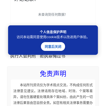
未查询到任何数据！
个人信息保护声明
访问本站需同意使用cookie技术以改进用户体验。
本文
标签
：
欠款被刑事立案
拒执罪判
同意后关闭
多久
司法拘留不算完
坐牢还要还钱吗
被
执行人会判刑
拒执罪悔过书
免责声明
本站所刊资讯仅为学术观点交流，不构成任何形式
法律意见建议。法律适用存在地域、时效、个案等差
异，请勿生搬硬套处理具体个案纠纷，由此产生的一切
法律后果皆由您自担全责。如您有相关法律事务需要办