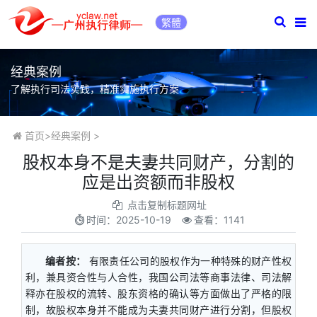
繁體
经典案例
了解执行司法实践，精准实施执行方案
首页
>
经典案例
>
股权本身不是夫妻共同财产，分割的
应是出资额而非股权
点击复制标题网址
时间：
2025-10-19
查看：1141
编者按：
有限责任公司的股权作为一种特殊的财产性权
利，兼具资合性与人合性，我国公司法等商事法律、司法解
释亦在股权的流转、股东资格的确认等方面做出了严格的限
制，故股权本身并不能成为夫妻共同财产进行分割，但股权