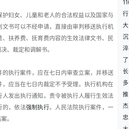
1
行
护妇女、儿童和老人的合法权益以及国家与
大
判文书可以不经申请，直接由审判移送执行机
沉
费、扶养费、抚育费内容的生效法律文书、民
淬
判决、裁定和调解书。
了
长
的执行案件，应在七日内审查立案，并移送
多
件，应当在七日内裁定不予受理。执行机构在
推
行人发出执行通知，责令被执行人履行生效法
杰
行的，依法
强制执行
。人民法院执行案件，一
忠
结案。